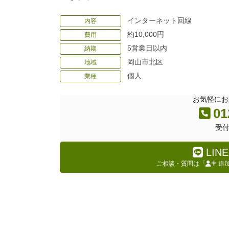
インターネット回線
内容
約10,000円
費用
5営業日以内
納期
岡山市北区
地域
個人
業種
お気軽にお
01
受付
LI
ご相談・質問は「
追